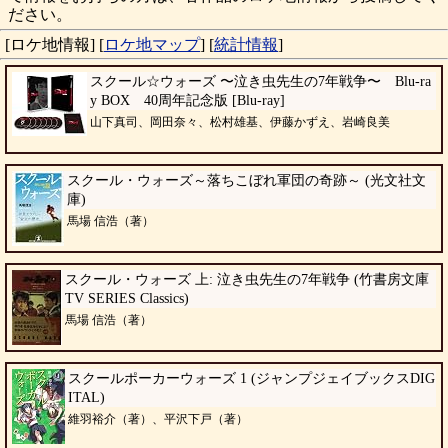
ださい。
[ロケ地情報]
[
ロケ地マップ
]
[
統計情報
]
スクール☆ウォーズ 〜泣き虫先生の7年戦争〜 Blu-ra
y BOX 40周年記念版 [Blu-ray]
山下真司、岡田奈々、松村雄基、伊藤かずえ、岩崎良美
スクール・ウォーズ～落ちこぼれ軍団の奇跡～ (光文社文
庫)
馬場 信浩（著）
スクール・ウォーズ 上: 泣き虫先生の7年戦争 (竹書房文庫
TV SERIES Classics)
馬場 信浩（著）
スクールポーカーウォーズ 1 (ジャンプジェイブックスDIG
ITAL)
維羽裕介（著）、平沢下戸（著）