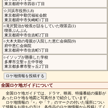
東京都府中市四谷1丁目
☆川浜市役所(1,8)
東京都府中勤労福祉会館
東京都府中市矢崎町1丁目
○滝沢賢治が校長が話をしていた喫茶店(1)
喫茶ぶんぶん
東京都府中市住吉町2丁目
○大木大助の母親が入院した恵仁会病院(9)
府中恵仁会病院
東京都府中市住吉町5丁目
○イソップが懸垂した学校
多摩市立聖ヶ丘中学校
東京都多摩市聖ヶ丘2丁目
全国ロケ地ガイドについて
全国ロケ地ガイドでは、ドラマ、映画、特撮番組の撮影が
あったロケ地を地図と写真付きで紹介しています。
ロケ地情報の「×」や「？」のマークの付いた場所につい
て情報をお持ちの方は、各作品のロケ地情報から投稿してく