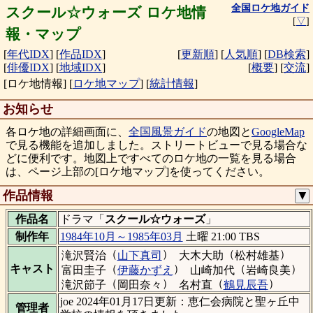
全国ロケ地ガイド
スクール☆ウォーズ ロケ地情
[
▽
]
報・マップ
[
年代IDX
]
[
作品IDX
]
[
更新順
]
[
人気順
]
[
DB検索
]
[
俳優IDX
]
[
地域IDX
]
[
概要
]
[
交流
]
[ロケ地情報]
[
ロケ地マップ
]
[
統計情報
]
お知らせ
各ロケ地の詳細画面に、
全国風景ガイド
の地図と
GoogleMap
で見る機能を追加しました。ストリートビューで見る場合な
どに便利です。地図上ですべてのロケ地の一覧を見る場合
は、ページ上部の[ロケ地マップ]を使ってください。
作品情報
▼
作品名
ドラマ「
スクール☆ウォーズ
」
制作年
1984年10月～1985年03月
土曜 21:00 TBS
（
）
（
）
滝沢賢治
山下真司
大木大助
松村雄基
（
）
（
）
キャスト
富田圭子
伊藤かずえ
山崎加代
岩崎良美
（
）
（
）
滝沢節子
岡田奈々
名村直
鶴見辰吾
joe 2024年01月17日更新：恵仁会病院と聖ヶ丘中
管理者