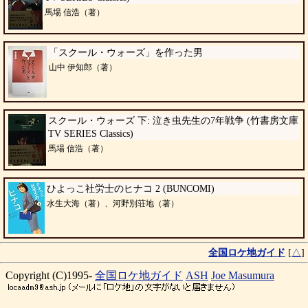
馬場 信浩（著）
「スクール・ウォーズ」を作った男
山中 伊知郎（著）
スクール・ウォーズ 下: 泣き虫先生の7年戦争 (竹書房文庫
TV SERIES Classics)
馬場 信浩（著）
ひよっこ社労士のヒナコ 2 (BUNCOMI)
水生大海（著）、河野別荘地（著）
全国ロケ地ガイド
[
△
]
Copyright (C)1995-
全国ロケ地ガイド
ASH
Joe Masumura