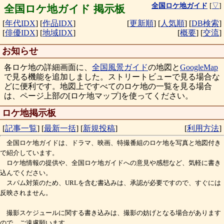
全国ロケ地ガイド
[
▽
]
全国ロケ地ガイド 掲示板
[
年代IDX
]
[
作品IDX
]
[
更新順
]
[
人気順
]
[
DB検索
]
[
俳優IDX
]
[
地域IDX
]
[
概要
]
[
交流
]
お知らせ
各ロケ地の詳細画面に、
全国風景ガイド
の地図と
GoogleMap
で見る機能を追加しました。ストリートビューで見る場合な
どに便利です。地図上ですべてのロケ地の一覧を見る場合
は、ページ上部の[ロケ地マップ]を使ってください。
ロケ地掲示板
[
記事一覧
]
[
最新一括
]
[
新規投稿
]
[
利用方法
]
全国ロケ地ガイドは、ドラマ、映画、特撮番組のロケ地を写真と地図付き
で紹介しています。
ロケ地情報の提供や、全国ロケ地ガイドへの意見や感想など、気軽に書き
込んでください。
スパム対策のため、URLを含む書込みは、承認が必要ですので、すぐには
反映されません。
撮影スケジュールに関する書き込みは、撮影の妨げとなる場合があります
ので、ご遠慮願います。