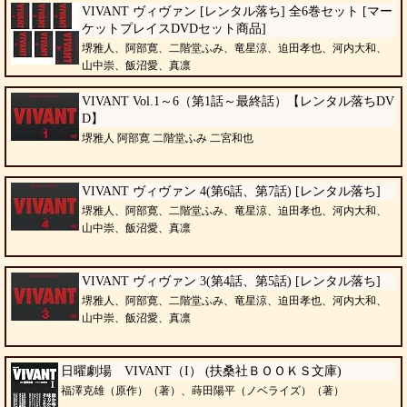
VIVANT ヴィヴァン [レンタル落ち] 全6巻セット [マー
ケットプレイスDVDセット商品]
堺雅人、阿部寛、二階堂ふみ、竜星涼、迫田孝也、河内大和、
山中崇、飯沼愛、真凛
VIVANT Vol.1～6（第1話～最終話）【レンタル落ちDV
D】
堺雅人 阿部寛 二階堂ふみ 二宮和也
VIVANT ヴィヴァン 4(第6話、第7話) [レンタル落ち]
堺雅人、阿部寛、二階堂ふみ、竜星涼、迫田孝也、河内大和、
山中崇、飯沼愛、真凛
VIVANT ヴィヴァン 3(第4話、第5話) [レンタル落ち]
堺雅人、阿部寛、二階堂ふみ、竜星涼、迫田孝也、河内大和、
山中崇、飯沼愛、真凛
日曜劇場 VIVANT（I） (扶桑社ＢＯＯＫＳ文庫)
福澤克雄（原作）（著）、蒔田陽平（ノベライズ）（著）