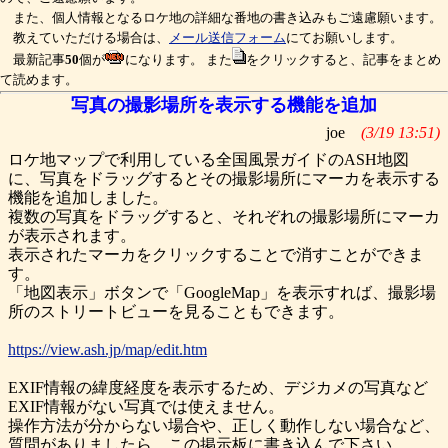
また、個人情報となるロケ地の詳細な番地の書き込みもご遠慮願います。
教えていただける場合は、
メール送信フォーム
にてお願いします。
最新記事
50
個が
になります。 また
をクリックすると、記事をまとめ
て読めます。
写真の撮影場所を表示する機能を追加
joe
(3/19 13:51)
ロケ地マップで利用している全国風景ガイドのASH地図
に、写真をドラッグするとその撮影場所にマーカを表示する
機能を追加しました。
複数の写真をドラッグすると、それぞれの撮影場所にマーカ
が表示されます。
表示されたマーカをクリックすることで消すことができま
す。
「地図表示」ボタンで「GoogleMap」を表示すれば、撮影場
所のストリートビューを見ることもできます。
https://view.ash.jp/map/edit.htm
EXIF情報の緯度経度を表示するため、デジカメの写真など
EXIF情報がない写真では使えません。
操作方法が分からない場合や、正しく動作しない場合など、
質問がありましたら、この掲示板に書き込んで下さい。