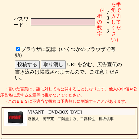
を半
（4
角で
7
桁
入力
パスワ
の
して
ード：
数
くだ
3
字
さ
い）
ブラウザに記憶（いくつかのブラウザで有
効）
URLを含む、広告宣伝の
書き込みは掲載されませんので、ご注意くださ
い。
・書いた言葉は、誰に対しても公開することになります。他人の中傷や公
序良俗に反する文章等は書かないでください。
・このＢＢＳに不適当な投稿は予告無しに削除することがあります。
VIVANT DVD-BOX [DVD]
堺雅人、阿部寛、二階堂ふみ、二宮和也、松坂桃李