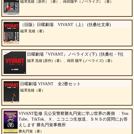
福澤克雄（原作）（著）、蒔田陽平（ノベライズ）（著）
（旧版）日曜劇場 VIVANT（上） (扶桑社文庫)
福澤 克雄（著）
日曜劇場『VIVANT』ノベライズ (下): [扶桑社・刊]
福澤 克雄 (原作)（著）、蒔田 陽平 (ノベライズ)（著）
日曜劇場 VIVANT 全2冊セット
福澤克雄（著）
VIVANT監修 元公安警察勝丸円覚に学ぶ世界の裏側 : You
Tube、TikTok、Ｘ、ニコニコ生放送、ＳＮＳの質問にお答
えします 勝丸円覚事務所
勝丸円覚（著）