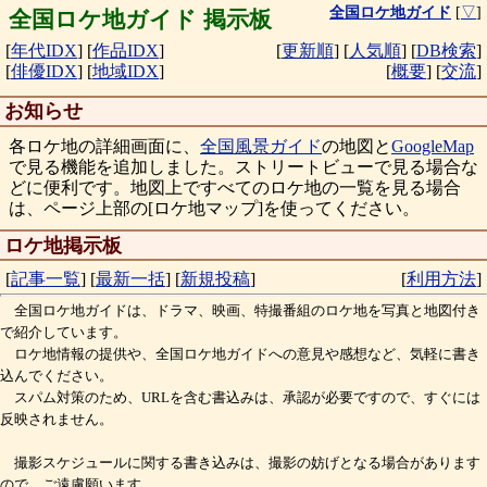
全国ロケ地ガイド
[
▽
]
全国ロケ地ガイド 掲示板
[
年代IDX
]
[
作品IDX
]
[
更新順
]
[
人気順
]
[
DB検索
]
[
俳優IDX
]
[
地域IDX
]
[
概要
]
[
交流
]
お知らせ
各ロケ地の詳細画面に、
全国風景ガイド
の地図と
GoogleMap
で見る機能を追加しました。ストリートビューで見る場合な
どに便利です。地図上ですべてのロケ地の一覧を見る場合
は、ページ上部の[ロケ地マップ]を使ってください。
ロケ地掲示板
[
記事一覧
]
[
最新一括
]
[
新規投稿
]
[
利用方法
]
全国ロケ地ガイドは、ドラマ、映画、特撮番組のロケ地を写真と地図付き
で紹介しています。
ロケ地情報の提供や、全国ロケ地ガイドへの意見や感想など、気軽に書き
込んでください。
スパム対策のため、URLを含む書込みは、承認が必要ですので、すぐには
反映されません。
撮影スケジュールに関する書き込みは、撮影の妨げとなる場合があります
ので、ご遠慮願います。