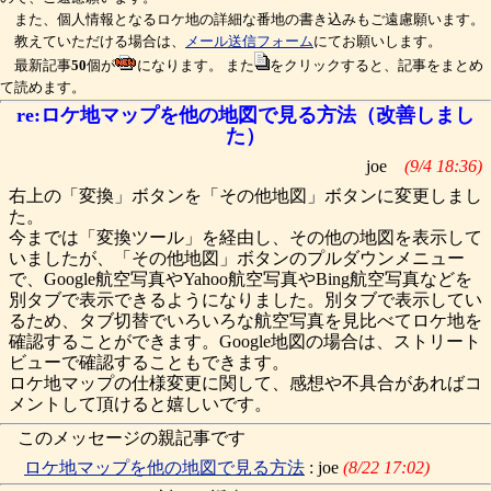
また、個人情報となるロケ地の詳細な番地の書き込みもご遠慮願います。
教えていただける場合は、
メール送信フォーム
にてお願いします。
最新記事
50
個が
になります。 また
をクリックすると、記事をまとめ
て読めます。
re:ロケ地マップを他の地図で見る方法（改善しまし
た）
joe
(9/4 18:36)
右上の「変換」ボタンを「その他地図」ボタンに変更しまし
た。
今までは「変換ツール」を経由し、その他の地図を表示して
いましたが、「その他地図」ボタンのプルダウンメニュー
で、Google航空写真やYahoo航空写真やBing航空写真などを
別タブで表示できるようになりました。別タブで表示してい
るため、タブ切替でいろいろな航空写真を見比べてロケ地を
確認することができます。Google地図の場合は、ストリート
ビューで確認することもできます。
ロケ地マップの仕様変更に関して、感想や不具合があればコ
メントして頂けると嬉しいです。
このメッセージの親記事です
ロケ地マップを他の地図で見る方法
: joe
(8/22 17:02)