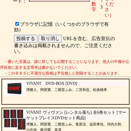
ード：
数
くだ
3
字
さ
い）
ブラウザに記憶（いくつかのブラウザで有
効）
URLを含む、広告宣伝の
書き込みは掲載されませんので、ご注意くださ
い。
・書いた言葉は、誰に対しても公開することになります。他人の中傷や公
序良俗に反する文章等は書かないでください。
・このＢＢＳに不適当な投稿は予告無しに削除することがあります。
VIVANT DVD-BOX [DVD]
堺雅人、阿部寛、二階堂ふみ、二宮和也、松坂桃李
VIVANT ヴィヴァン [レンタル落ち] 全6巻セット [マー
ケットプレイスDVDセット商品]
堺雅人、阿部寛、二階堂ふみ、竜星涼、迫田孝也、河内大和、
山中崇、飯沼愛、真凛