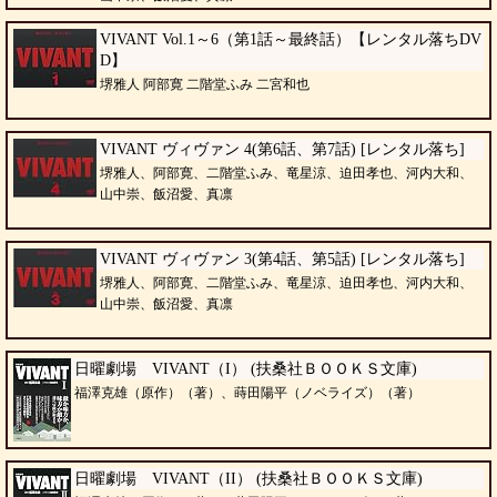
VIVANT Vol.1～6（第1話～最終話）【レンタル落ちDV
D】
堺雅人 阿部寛 二階堂ふみ 二宮和也
VIVANT ヴィヴァン 4(第6話、第7話) [レンタル落ち]
堺雅人、阿部寛、二階堂ふみ、竜星涼、迫田孝也、河内大和、
山中崇、飯沼愛、真凛
VIVANT ヴィヴァン 3(第4話、第5話) [レンタル落ち]
堺雅人、阿部寛、二階堂ふみ、竜星涼、迫田孝也、河内大和、
山中崇、飯沼愛、真凛
日曜劇場 VIVANT（I） (扶桑社ＢＯＯＫＳ文庫)
福澤克雄（原作）（著）、蒔田陽平（ノベライズ）（著）
日曜劇場 VIVANT（II） (扶桑社ＢＯＯＫＳ文庫)