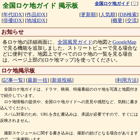
全国ロケ地ガイド
[
▽
]
全国ロケ地ガイド 掲示板
[
年代IDX
]
[
作品IDX
]
[
更新順
]
[
人気順
]
[
DB検索
]
[
俳優IDX
]
[
地域IDX
]
[
概要
]
[
交流
]
お知らせ
各ロケ地の詳細画面に、
全国風景ガイド
の地図と
GoogleMap
で見る機能を追加しました。ストリートビューで見る場合な
どに便利です。地図上ですべてのロケ地の一覧を見る場合
は、ページ上部の[ロケ地マップ]を使ってください。
ロケ地掲示板
[
記事一覧
]
[
最新一括
]
[
新規投稿
]
[
利用方法
]
全国ロケ地ガイドは、ドラマ、映画、特撮番組のロケ地を写真と地図付き
で紹介しています。
ロケ地情報の提供や、全国ロケ地ガイドへの意見や感想など、気軽に書き
込んでください。
スパム対策のため、URLを含む書込みは、承認が必要ですので、すぐには
反映されません。
撮影スケジュールに関する書き込みは、撮影の妨げとなる場合があります
ので、ご遠慮願います。