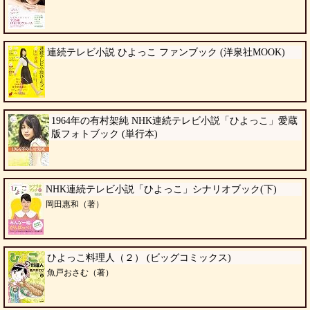
連続テレビ小説 ひよっこ ファンブック (洋泉社MOOK)
1964年の有村架純 NHK連続テレビ小説「ひよっこ」愛蔵
版フォトブック (単行本)
NHK連続テレビ小説「ひよっこ」シナリオブック(下)
岡田惠和（著）
ひよっこ料理人（２） (ビッグコミックス)
魚戸おさむ（著）