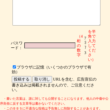
を半
（4
角で
7
桁
入力
パスワ
の
して
ード：
数
くだ
3
字
さ
い）
ブラウザに記憶（いくつかのブラウザで有
効）
URLを含む、広告宣伝の
書き込みは掲載されませんので、ご注意くださ
い。
・書いた言葉は、誰に対しても公開することになります。他人の中傷や公
序良俗に反する文章等は書かないでください。
・このＢＢＳに不適当な投稿は予告無しに削除することがあります。