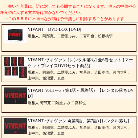
・書いた言葉は、誰に対しても公開することになります。他人の中傷や公
序良俗に反する文章等は書かないでください。
・このＢＢＳに不適当な投稿は予告無しに削除することがあります。
VIVANT DVD-BOX [DVD]
堺雅人、阿部寛、二階堂ふみ、二宮和也、松坂桃李
VIVANT ヴィヴァン [レンタル落ち] 全6巻セット [マー
ケットプレイスDVDセット商品]
堺雅人、阿部寛、二階堂ふみ、竜星涼、迫田孝也、河内大和、
山中崇、飯沼愛、真凛
VIVANT Vol.1～6（第1話～最終話）【レンタル落ちDV
D】
堺雅人 阿部寛 二階堂ふみ 二宮和也
VIVANT ヴィヴァン 4(第6話、第7話) [レンタル落ち]
堺雅人、阿部寛、二階堂ふみ、竜星涼、迫田孝也、河内大和、
山中崇、飯沼愛、真凛