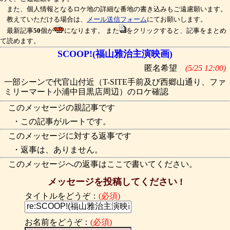
また、個人情報となるロケ地の詳細な番地の書き込みもご遠慮願います。
教えていただける場合は、
メール送信フォーム
にてお願いします。
最新記事
50
個が
になります。 また
をクリックすると、記事をまとめ
て読めます。
SCOOP!(福山雅治主演映画)
匿名希望
(5/25 12:00)
一部シーンで代官山付近（T-SITE手前及び西郷山通り、ファ
ミリーマート小浦中目黒店周辺）のロケ確認
このメッセージの親記事です
・この記事がルートです。
このメッセージに対する返事です
・返事は、ありません。
このメッセージへの返事はここで書いてください。
メッセージを投稿してください !
タイトルをどうぞ：
(必須)
お名前をどうぞ：
(必須)