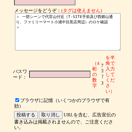
メッセージをどうぞ：
(タグは使えません)
を半
（4
角で
7
桁
入力
パスワ
の
して
ード：
数
くだ
3
字
さ
い）
ブラウザに記憶（いくつかのブラウザで有
効）
URLを含む、広告宣伝の
書き込みは掲載されませんので、ご注意くださ
い。