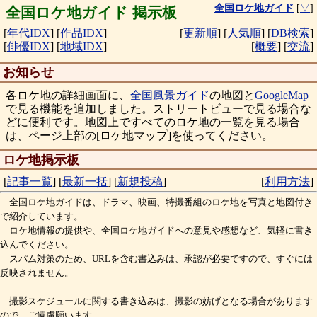
全国ロケ地ガイド
[
▽
]
全国ロケ地ガイド 掲示板
[
年代IDX
]
[
作品IDX
]
[
更新順
]
[
人気順
]
[
DB検索
]
[
俳優IDX
]
[
地域IDX
]
[
概要
]
[
交流
]
お知らせ
各ロケ地の詳細画面に、
全国風景ガイド
の地図と
GoogleMap
で見る機能を追加しました。ストリートビューで見る場合な
どに便利です。地図上ですべてのロケ地の一覧を見る場合
は、ページ上部の[ロケ地マップ]を使ってください。
ロケ地掲示板
[
記事一覧
]
[
最新一括
]
[
新規投稿
]
[
利用方法
]
全国ロケ地ガイドは、ドラマ、映画、特撮番組のロケ地を写真と地図付き
で紹介しています。
ロケ地情報の提供や、全国ロケ地ガイドへの意見や感想など、気軽に書き
込んでください。
スパム対策のため、URLを含む書込みは、承認が必要ですので、すぐには
反映されません。
撮影スケジュールに関する書き込みは、撮影の妨げとなる場合があります
ので、ご遠慮願います。