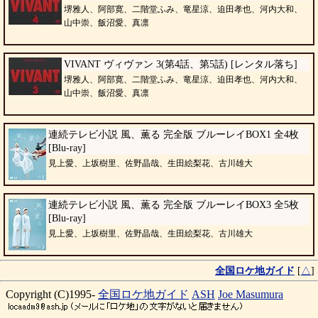
堺雅人、阿部寛、二階堂ふみ、竜星涼、迫田孝也、河内大和、
山中崇、飯沼愛、真凛
VIVANT ヴィヴァン 3(第4話、第5話) [レンタル落ち]
堺雅人、阿部寛、二階堂ふみ、竜星涼、迫田孝也、河内大和、
山中崇、飯沼愛、真凛
連続テレビ小説 風、薫る 完全版 ブルーレイBOX1 全4枚
[Blu-ray]
見上愛、上坂樹里、佐野晶哉、生田絵梨花、古川雄大
連続テレビ小説 風、薫る 完全版 ブルーレイBOX3 全5枚
[Blu-ray]
見上愛、上坂樹里、佐野晶哉、生田絵梨花、古川雄大
全国ロケ地ガイド
[
△
]
Copyright (C)1995-
全国ロケ地ガイド
ASH
Joe Masumura