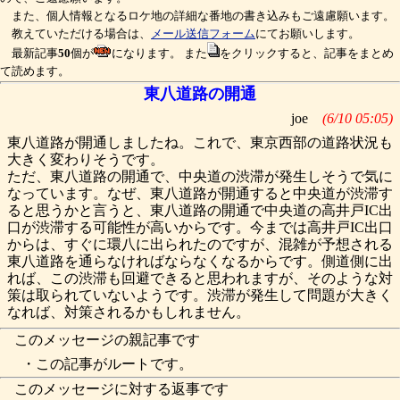
また、個人情報となるロケ地の詳細な番地の書き込みもご遠慮願います。
教えていただける場合は、
メール送信フォーム
にてお願いします。
最新記事
50
個が
になります。 また
をクリックすると、記事をまとめ
て読めます。
東八道路の開通
joe
(6/10 05:05)
東八道路が開通しましたね。これで、東京西部の道路状況も
大きく変わりそうです。
ただ、東八道路の開通で、中央道の渋滞が発生しそうで気に
なっています。なぜ、東八道路が開通すると中央道が渋滞す
ると思うかと言うと、東八道路の開通で中央道の高井戸IC出
口が渋滞する可能性が高いからです。今までは高井戸IC出口
からは、すぐに環八に出られたのですが、混雑が予想される
東八道路を通らなければならなくなるからです。側道側に出
れば、この渋滞も回避できると思われますが、そのような対
策は取られていないようです。渋滞が発生して問題が大きく
なれば、対策されるかもしれません。
このメッセージの親記事です
・この記事がルートです。
このメッセージに対する返事です