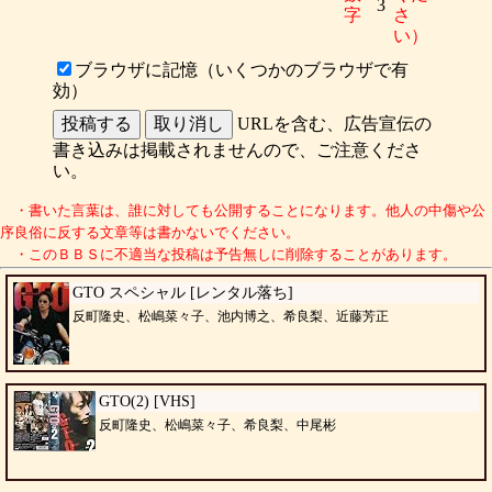
3
字
さ
い）
ブラウザに記憶（いくつかのブラウザで有
効）
URLを含む、広告宣伝の
書き込みは掲載されませんので、ご注意くださ
い。
・書いた言葉は、誰に対しても公開することになります。他人の中傷や公
序良俗に反する文章等は書かないでください。
・このＢＢＳに不適当な投稿は予告無しに削除することがあります。
GTO スペシャル [レンタル落ち]
反町隆史、松嶋菜々子、池内博之、希良梨、近藤芳正
GTO(2) [VHS]
反町隆史、松嶋菜々子、希良梨、中尾彬