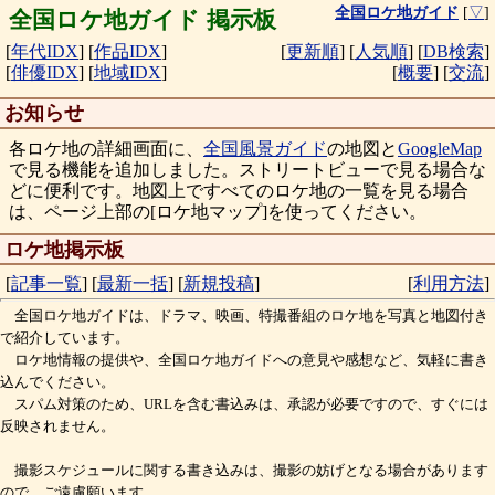
全国ロケ地ガイド
[
▽
]
全国ロケ地ガイド 掲示板
[
年代IDX
]
[
作品IDX
]
[
更新順
]
[
人気順
]
[
DB検索
]
[
俳優IDX
]
[
地域IDX
]
[
概要
]
[
交流
]
お知らせ
各ロケ地の詳細画面に、
全国風景ガイド
の地図と
GoogleMap
で見る機能を追加しました。ストリートビューで見る場合な
どに便利です。地図上ですべてのロケ地の一覧を見る場合
は、ページ上部の[ロケ地マップ]を使ってください。
ロケ地掲示板
[
記事一覧
]
[
最新一括
]
[
新規投稿
]
[
利用方法
]
全国ロケ地ガイドは、ドラマ、映画、特撮番組のロケ地を写真と地図付き
で紹介しています。
ロケ地情報の提供や、全国ロケ地ガイドへの意見や感想など、気軽に書き
込んでください。
スパム対策のため、URLを含む書込みは、承認が必要ですので、すぐには
反映されません。
撮影スケジュールに関する書き込みは、撮影の妨げとなる場合があります
ので、ご遠慮願います。