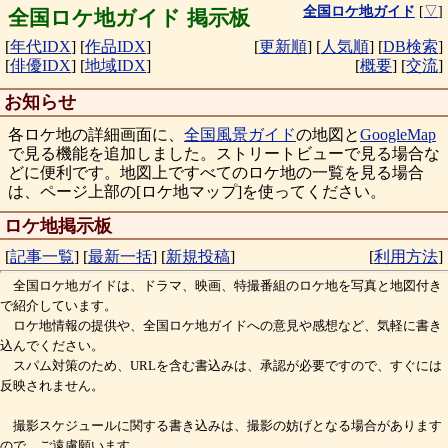
全国ロケ地ガイド
[
▽
]
全国ロケ地ガイド 掲示板
[
年代IDX
]
[
作品IDX
]
[
更新順
]
[
人気順
]
[
DB検索
]
[
俳優IDX
]
[
地域IDX
]
[
概要
]
[
交流
]
お知らせ
各ロケ地の詳細画面に、
全国風景ガイド
の地図と
GoogleMap
で見る機能を追加しました。ストリートビューで見る場合な
どに便利です。地図上ですべてのロケ地の一覧を見る場合
は、ページ上部の[ロケ地マップ]を使ってください。
ロケ地掲示板
[
記事一覧
]
[
最新一括
]
[
新規投稿
]
[
利用方法
]
全国ロケ地ガイドは、ドラマ、映画、特撮番組のロケ地を写真と地図付き
で紹介しています。
ロケ地情報の提供や、全国ロケ地ガイドへの意見や感想など、気軽に書き
込んでください。
スパム対策のため、URLを含む書込みは、承認が必要ですので、すぐには
反映されません。
撮影スケジュールに関する書き込みは、撮影の妨げとなる場合があります
ので、ご遠慮願います。