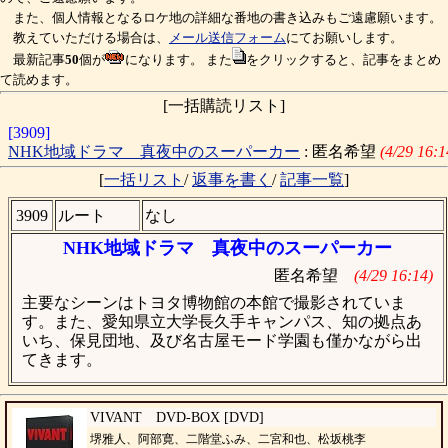
また、個人情報となるロケ地の詳細な番地の書き込みもご遠慮願います。
教えていただける場合は、
メール送信フォーム
にてお願いします。
最新記事
50
個が
になります。 また
をクリックすると、記事をまとめ
て読めます。
[一括購読リスト]
[3909]
NHK地域ドラマ 真夜中のスーパーカー
: 匿名希望
(4/29 16:1
[
一括リスト
/
返事を書く
/
記事一覧
]
3909
ルート
なし
NHK地域ドラマ 真夜中のスーパーカー
匿名希望
(4/29 16:14)
主要なシーンはトヨタ博物館の本館で撮影されていま
す。また、愛知県立大学長久手キャンパス、知の拠点あ
いち、保見団地、及び名古屋モード学園も僅かながら出
てきます。
VIVANT DVD-BOX [DVD]
堺雅人、阿部寛、二階堂ふみ、二宮和也、松坂桃李