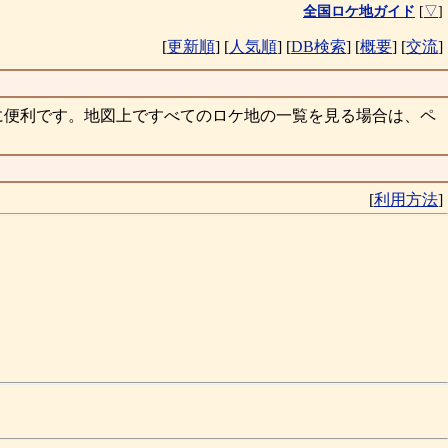
全国ロケ地ガイド
[
▽
]
[
更新順
]
[
人気順
]
[
DB検索
]
[
概要
]
[
交流
]
に便利です。地図上ですべてのロケ地の一覧を見る場合は、ペ
[
利用方法
]