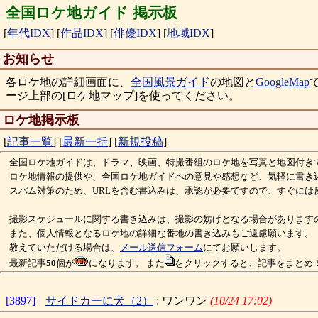
全国ロケ地ガイド 掲示板
[
年代IDX
]
[
作品IDX
]
[
俳優IDX
]
[
地域IDX
]
お知らせ
各ロケ地の詳細画面に、
全国風景ガイド
の地図と
GoogleMap
ージ上部の[ロケ地マップ]を使ってください。
ロケ地掲示板
[
記事一覧
]
[
最新一括
]
[
新規投稿
]
全国ロケ地ガイドは、ドラマ、映画、特撮番組のロケ地を写真と地図付き
ロケ地情報の提供や、全国ロケ地ガイドへの意見や感想など、気軽に書き
スパム対策のため、URLを含む書込みは、承認が必要ですので、すぐには
撮影スケジュールに関する書き込みは、撮影の妨げとなる場合があります
また、個人情報となるロケ地の詳細な番地の書き込みもご遠慮願います。
教えていただける場合は、
メール送信フォーム
にてお願いします。
最新記事
50
個が
になります。 また
をクリックすると、記事をまとめ
[3897]
サイドカーに犬（2）
: ワンワン
(10/24 17:02)