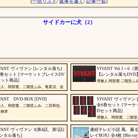
[
一括リスト
/
返事を書く
/
記事一覧
]
サイドカーに犬（2）
、
VANT ヴィヴァン [レンタル落ち]
VIVANT Vol.1～
6巻セット [マーケットプレイスDV
【レンタル落ちDVD
セット商品]
堺雅人 阿部寛 二階堂ふ
雅人、阿部寛、二階堂ふみ、竜星涼、迫
、山中崇、飯沼愛、真凛
VANT DVD-BOX [DVD]
VIVANT ヴィヴァン
全6巻セット [マー
雅人、阿部寛、二階堂ふみ、二宮和也、
Dセット商品]
坂桃李
堺雅人、阿部寛、二階堂
田孝也、河内大和、山中崇、飯沼愛、
VANT ヴィヴァン 3(第4話、第5話)
連続テレビ小説 風、薫る
レンタル落ち]
レイBOX1 全4枚 [Blu-ray