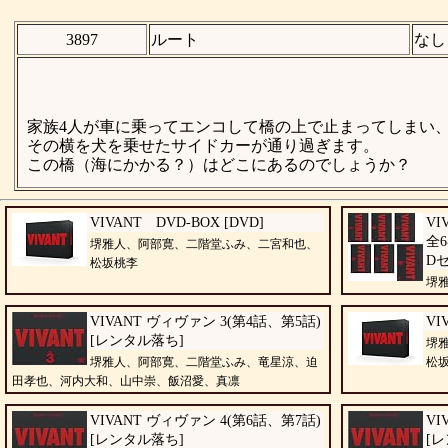
3897
ルート
なし
家族4人が車に乗ってエンコして橋の上で止まってしまい
その横を犬を乗せたサイドカーが通り過ぎます。
この橋（海にかかる？）はどこにあるのでしょうか？
VIVANT DVD-BOX [DVD]
VI
全
堺雅人、阿部寛、二階堂ふみ、二宮和也、
D
松坂桃李
堺
田孝也、河内大和
VIVANT ヴィヴァン 3(第4話、第5話)
VI
[レンタル落ち]
堺
堺雅人、阿部寛、二階堂ふみ、竜星涼、迫
松
田孝也、河内大和、山中崇、飯沼愛、真凛
VIVANT ヴィヴァン 4(第6話、第7話)
VI
[レンタル落ち]
[