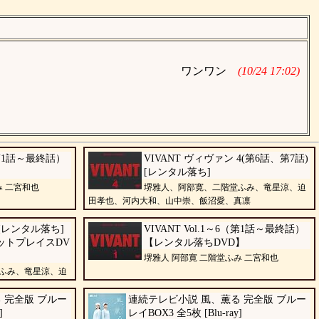
ワンワン
(10/24 17:02)
6（第1話～最終話）
VIVANT ヴィヴァン 4(第6話、第7話)
】
[レンタル落ち]
み 二宮和也
堺雅人、阿部寛、二階堂ふみ、竜星涼、迫
田孝也、河内大和、山中崇、飯沼愛、真凛
 [レンタル落ち]
VIVANT Vol.1～6（第1話～最終話）
ケットプレイスDV
【レンタル落ちDVD】
堺雅人 阿部寛 二階堂ふみ 二宮和也
ふみ、竜星涼、迫
真凛
 完全版 ブルー
連続テレビ小説 風、薫る 完全版 ブルー
]
レイBOX3 全5枚 [Blu-ray]